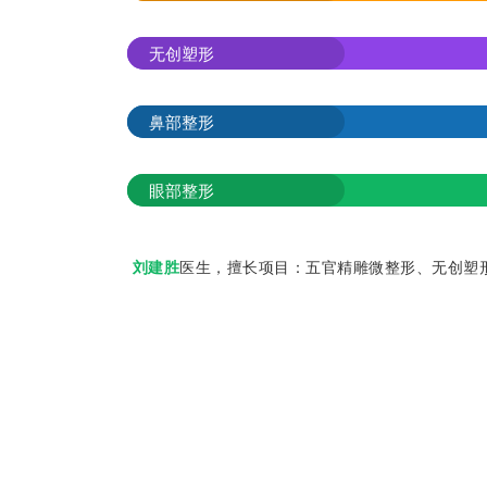
无创塑形
鼻部整形
眼部整形
​
刘建胜
医生，擅长项目：五官精雕微整形、无创塑